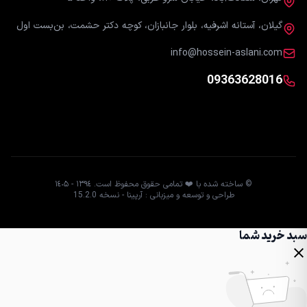
گیلان، آستانه اشرفیه، بلوار جانبازان، کوچه دکتر حشمت، بن‌بست اول
info@hossein-aslani.com
09363628016
© ساخته شده با ❤️ تمامی حقوق محفوظ است. ١٣٩٤ - ١٤٠۵
طراحی و توسعه و میزبانی : آرپینا - نسخه 15.2.0
سبد خرید شما