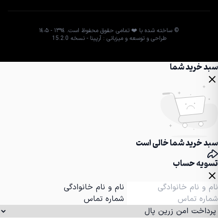
© ساخته شده با ❤️ تمامی حقوق محفوظ است. ١٣٩٤ - ١٤٠۵
طراحی و توسعه و میزبانی : آرپینا - نسخه 15.2.0
سبد خرید شما
سبد خرید شما خالی است
تسویه حساب
نام و نام خانوادگی
شماره تماس