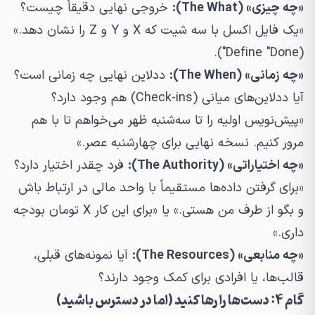
«چه چیزی» (The What):
خروجی نهایی دقیقاً چیست؟
«یک فایل اکسل با سه شیت که X و Y و Z را نشان دهد.»
(Define "Done").
«چه زمانی» (The When):
ددلاین نهایی چه زمانی است؟
آیا ددلاین‌های میانی (Check-ins) هم وجود دارد؟
«پیش‌نویس اولیه را تا سه‌شنبه ظهر می‌خواهم تا با هم
مرور کنیم. نسخه نهایی برای چهارشنبه عصر.»
«چه اختیاراتی» (The Authority):
فرد چقدر اختیار دارد؟
«برای گرفتن داده‌ها مستقیماً با واحد مالی در ارتباط باش
و بگو از طرف من هستی.» یا «برای این کار X تومان بودجه
داری.»
«چه منابعی» (The Resources):
آیا نمونه‌های قبلی،
قالب‌ها، یا افرادی برای کمک وجود دارند؟
گام ۴: دست‌ها را رها کنید (اما در دسترس باشید)