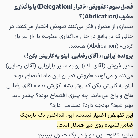
فصل سوم: تفویض اختیار (Delegation) یا واگذاری
مخرب (Abdication)؟
بسیاری از مدیران فکر می‌کنند تفویض اختیار می‌کنند، در
حالی که در واقع در حال «واگذاری مخرب» یا «از سر باز
کردن» (Abdication) هستند.
پرونده ایرانی: «آقای رضایی، اینو یه کاریش بکن!»
مدیر فروش (آقای الف) رو به مدیر بازاریابی (آقای رضایی)
می‌کند و می‌گوید: «فروش کمپین این ماه افتضاح بوده.
اینو یه کاریش بکن که بهتر بشه. گزارش بده.» آقای رضایی
هاج و واج می‌ماند. چه چیزی افتضاح بوده؟ چقدر باید
بهتر شود؟ بودجه دارد؟ دسترسی دارد؟
این تفویض اختیار نیست، این انداختن یک نارنجک
ضامن‌کشیده روی میز همکار است.
بیایید تفاوت این دو را در یک جدول ببینیم: