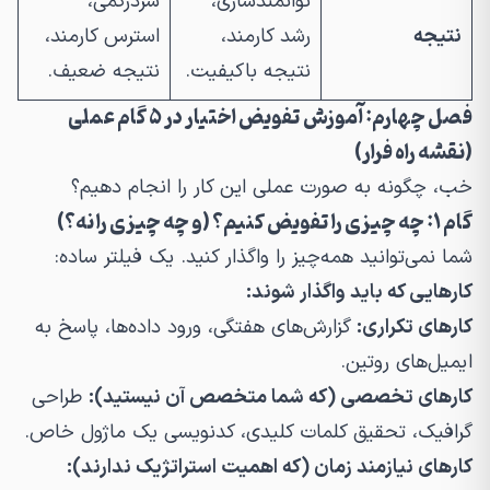
توانمندسازی،
سردرگمی،
نتیجه
رشد کارمند،
استرس کارمند،
نتیجه باکیفیت.
نتیجه ضعیف.
فصل چهارم: آموزش تفویض اختیار در ۵ گام عملی
(نقشه راه فرار)
خب، چگونه به صورت عملی این کار را انجام دهیم؟
گام ۱: چه چیزی را تفویض کنیم؟ (و چه چیزی را نه؟)
شما نمی‌توانید همه‌چیز را واگذار کنید. یک فیلتر ساده:
کارهایی که باید واگذار شوند:
کارهای تکراری:
گزارش‌های هفتگی، ورود داده‌ها، پاسخ به
ایمیل‌های روتین.
کارهای تخصصی (که شما متخصص آن نیستید):
طراحی
گرافیک، تحقیق کلمات کلیدی، کدنویسی یک ماژول خاص.
کارهای نیازمند زمان (که اهمیت استراتژیک ندارند):