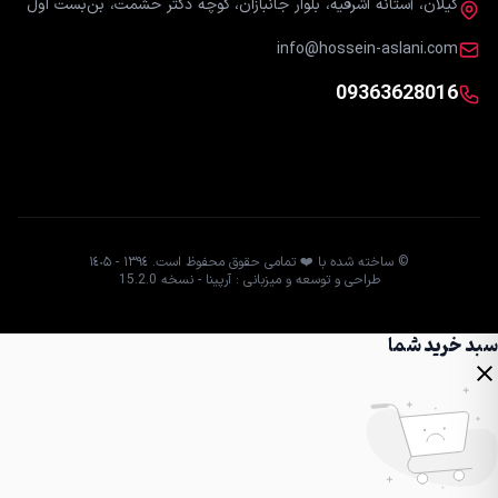
گیلان، آستانه اشرفیه، بلوار جانبازان، کوچه دکتر حشمت، بن‌بست اول
info@hossein-aslani.com
09363628016
© ساخته شده با ❤️ تمامی حقوق محفوظ است. ١٣٩٤ - ١٤٠۵
طراحی و توسعه و میزبانی : آرپینا - نسخه 15.2.0
سبد خرید شما