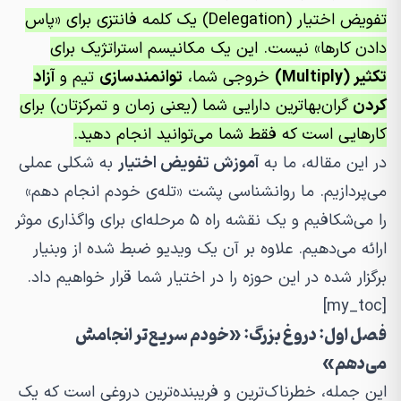
تفویض اختیار (Delegation) یک کلمه فانتزی برای «پاس
دادن کارها» نیست. این یک مکانیسم استراتژیک برای
تکثیر (Multiply)
خروجی شما،
توانمندسازی
تیم و
آزاد
کردن
گران‌بهاترین دارایی شما (یعنی زمان و تمرکزتان) برای
کارهایی است که
فقط
شما می‌توانید انجام دهید.
در این مقاله، ما به
آموزش تفویض اختیار
به شکلی عملی
می‌پردازیم. ما روانشناسی پشت «تله‌ی خودم انجام دهم»
را می‌شکافیم و یک نقشه راه ۵ مرحله‌ای برای واگذاری موثر
ارائه می‌دهیم. علاوه بر آن یک ویدیو ضبط شده از وبنیار
برگزار شده در این حوزه را در اختیار شما قرار خواهیم داد.
[my_toc]
فصل اول: دروغ بزرگ: «خودم سریع‌تر انجامش
می‌دهم»
این جمله، خطرناک‌ترین و فریبنده‌ترین دروغی است که یک