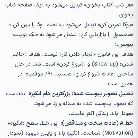
«هر شب کتاب بخوان» تبدیل می‌شود به «یک صفحه کتاب
بخوان.»
«یوگا تمرین کن» تبدیل می‌شود به «مت یوگا را پهن کن.»
«محصول را بازاریابی کن» تبدیل می‌شود به «یک توییت
بنویس.»
هدف این قانون «انجام دادن کار» نیست. هدف «حاضر
شدن» (Show up) و «شروع کردن» است. شما در حال
ساختن «عادتِ شروع کردن» هستید. ۹۰٪ موفقیت در
همین است.
تحلیل تصویر پیوست شده: بزرگترین دام انگیزه
اینجاست
که تصویر پیوست شده به مقاله وارد می‌شود.
نمودار بالا، زندگی اکثر ماست.
خط A (عادت سخت و متناقض):
این خط، سطح «انگیزه»
(Motivation) شماست. انگیزه بالا و پایین می‌رود (نمودار