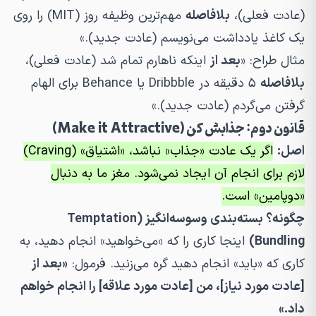
(عادت فعلی)،
بلافاصله
مهم‌ترین وظیفه روز (MIT) را روی
یک کاغذ یادداشت می‌نویسم (عادت جدید).»
مثال طراح:
«
بعد از
اینکه ناهارم تمام شد (عادت فعلی)،
بلافاصله
۵ دقیقه در Dribbble یا Behance برای الهام
گرفتن می‌گردم (عادت جدید).»
قانون دوم: جذابش کن (Make it Attractive)
اصل:
اگر یک عادت «جذاب» نباشد، «اشتیاق» (Craving)
لازم برای انجام آن ایجاد نمی‌شود. مغز ما به دنبال
«دوپامین» است.
چگونه؟ بسته‌بندی وسوسه‌انگیز (Temptation
Bundling)
اینجا کاری را که «می‌خواهید» انجام دهید، به
کاری که «باید» انجام دهید گره می‌زنید. فرمول:
«بعد از
[عادت مورد نیاز]، من [عادت مورد علاقه] را انجام خواهم
داد.»