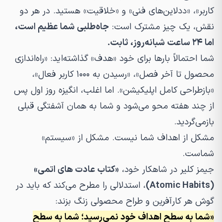
کاربر»، «ددلاین‌های فنی» و «خلاقیت» هستید. در هر دو
نقش، یک چیز مشترک است:
جاه‌طلبی شما عظیم است،
اما ۲۴ ساعت شبانه‌روز، ثابت.
شما احتمالاً بارها برای خود «هدف» گذاشته‌اید: «راه‌اندازی
محصول تا آخر فصل»، «رسیدن به ۱۰۰۰ کاربر فعال»،
«بازطراحی کامل اپلیکیشن». اما اغلب، انگیزه روز اول پس
از چند هفته محو می‌شود و شما به همان آشفتگی قبلی
بازمی‌گردید.
مشکل از اهداف شما نیست. مشکل از «سیستم»
شماست.
جیمز کلیر در شاهکار خود،
«کتاب عادت های اتمی»
(Atomic Habits)
، استدلالی را مطرح می‌کند که باید در
گوش هر کارآفرین و طراح محصولی زنگ بزند:
«شما به سطح اهداف خود نمی‌رسید؛ شما به سطح