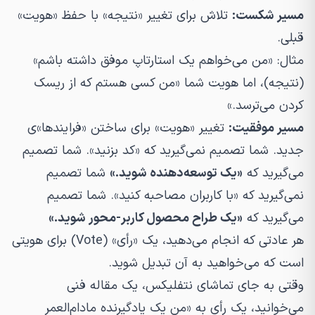
مسیر شکست:
تلاش برای تغییر «نتیجه» با حفظ «هویت»
قبلی.
مثال:
«من می‌خواهم یک استارتاپ موفق داشته باشم»
(نتیجه)، اما هویت شما «من کسی هستم که از ریسک
کردن می‌ترسد.»
مسیر موفقیت:
تغییر «هویت» برای ساختن «فرایندها»ی
جدید. شما تصمیم نمی‌گیرید که «کد بزنید». شما تصمیم
می‌گیرید که
«یک توسعه‌دهنده شوید.»
شما تصمیم
نمی‌گیرید که «با کاربران مصاحبه کنید». شما تصمیم
می‌گیرید که
«یک طراح محصول کاربر-محور شوید.»
هر عادتی که انجام می‌دهید، یک «رأی» (Vote) برای هویتی
است که می‌خواهید به آن تبدیل شوید.
وقتی به جای تماشای نتفلیکس، یک مقاله فنی
می‌خوانید، یک رأی به «من یک یادگیرنده مادام‌العمر