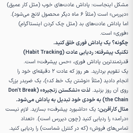
مشکل اینجاست: پاداش عادت‌های خوب (مثل کار عمیق)
«دیررس» است (مثلاً ۶ ماه دیگر محصول لانچ می‌شود).
اما پاداش عادت‌های بد (مثل چک کردن اینستاگرام)
«فوری» است.
چگونه؟ یک پاداش فوری خلق کنید.
تکنیک پیشرفته: ردیابی عادت (Habit Tracking)
قدرتمندترین پاداش فوری، «حس پیشرفت» است.
یک تقویم بردارید. هر روز که عادت ۲ دقیقه‌ای خود را
انجام دادید (مثلاً «نوشتن یک خط کد»)، یک ضربدر بزرگ
روی آن روز بزنید.
لذت «نشکستن زنجیره» (Don't Break
the Chain) به خودی خود تبدیل به پاداش می‌شود.
مثال کارآفرین:
یک «داشبورد پیشرفت» بسازید. لازم نیست
«درآمد» را ردیابی کنید (چون دیررس است). «تعداد
تماس‌های فروش» (که در کنترل شماست) را ردیابی کنید.