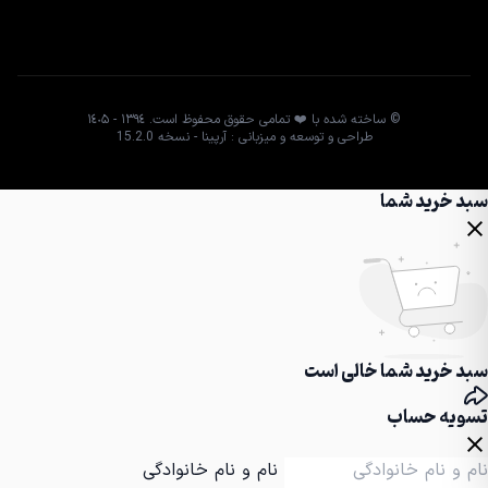
© ساخته شده با ❤️ تمامی حقوق محفوظ است. ١٣٩٤ - ١٤٠۵
طراحی و توسعه و میزبانی : آرپینا - نسخه 15.2.0
سبد خرید شما
سبد خرید شما خالی است
تسویه حساب
نام و نام خانوادگی