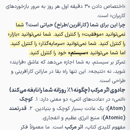
«اختصاص دادن ۳۰ دقیقه اول هر روز به مرور بازخوردهای
کاربران» است.
چرا این برای شما (کارآفرین/طراح) حیاتی است؟
شما
نمی‌توانید «موفقیت» را کنترل کنید. شما نمی‌توانید «بازار»
را کنترل کنید. شما نمی‌توانید «سرمایه‌گذار» را کنترل کنید.
اما شما می‌توانید
«سیستم»
خود را کنترل کنید.
تمرکز بر سیستم، به شما اجازه می‌دهد که عاشق «فرایند»
شوید، نه «نتیجه». این تنها راه بقا در ماراتن کارآفرینی و
طراحی است.
جادوی اثر مرکب (چگونه ۱٪ روزانه شما را نابغه می‌کند)
«اتمی» در «عادت‌های اتمی» دو معنی دارد: ۱.
کوچک
(Atom):
یک عادت بسیار کوچک و بنیادین. ۲.
قدرتمند
(Atomic):
منبع انرژی عظیم و انفجاری.
مفهوم کلیدی کتاب،
اثر مرکب
است. ما معمولاً فکر