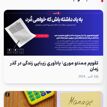
تقویم مِمنتو موری: یادآوریِ زیباییِ زندگی در گذر
زمان
2 اکتبر , 2024