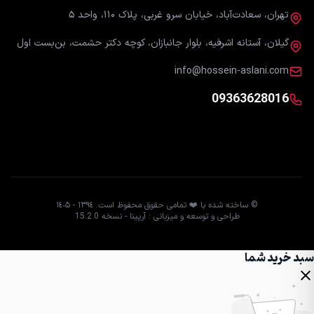
تهران، سعادت‌آباد، خیابان سرو غربی، پلاک ۱۱۰، واحد ۵
گیلان، آستانه اشرفیه، بلوار جانبازان، کوچه دکتر حشمت، بن‌بست اول
info@hossein-aslani.com
09363628016
© ساخته شده با ❤️ تمامی حقوق محفوظ است. ١٣٩٤ - ١٤٠۵
طراحی و توسعه و میزبانی : آرپینا - نسخه 15.2.0
سبد خرید شما