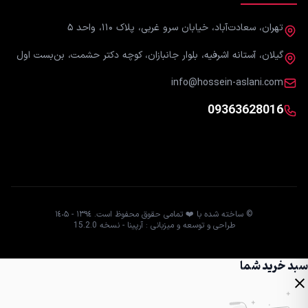
تهران، سعادت‌آباد، خیابان سرو غربی، پلاک ۱۱۰، واحد ۵
گیلان، آستانه اشرفیه، بلوار جانبازان، کوچه دکتر حشمت، بن‌بست اول
info@hossein-aslani.com
09363628016
© ساخته شده با ❤️ تمامی حقوق محفوظ است. ١٣٩٤ - ١٤٠۵
طراحی و توسعه و میزبانی : آرپینا - نسخه 15.2.0
سبد خرید شما