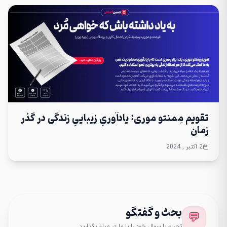
تقویم مِمنتو موری: یادآوریِ زیباییِ زندگی در گذر
زمان
2 اکتبر , 2024
بحث و گفتگو
💬
تجربه یا سوال خود را با ما در میان بگذارید