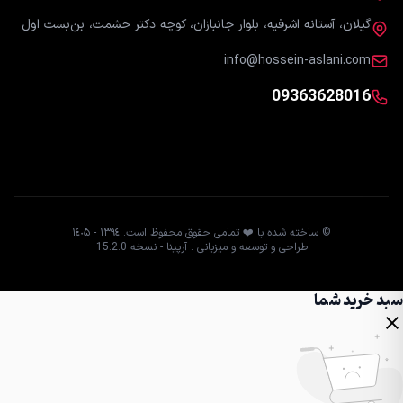
گیلان، آستانه اشرفیه، بلوار جانبازان، کوچه دکتر حشمت، بن‌بست اول
info@hossein-aslani.com
09363628016
© ساخته شده با ❤️ تمامی حقوق محفوظ است. ١٣٩٤ - ١٤٠۵
طراحی و توسعه و میزبانی : آرپینا - نسخه 15.2.0
سبد خرید شما