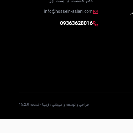
دکتر حشمت، بن‌بست اول
info@hossein-aslani.com
09363628016
طراحی و توسعه و میزبانی : آرپینا - نسخه 15.2.0