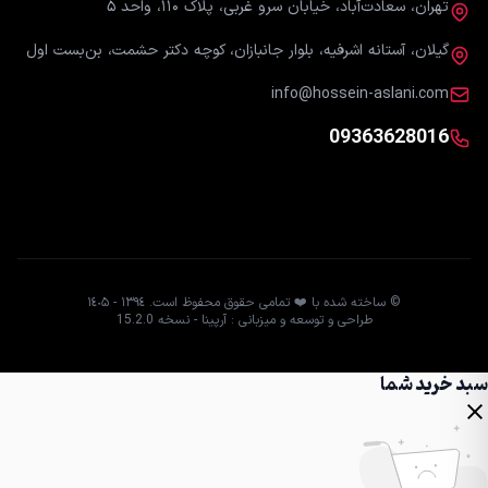
تهران، سعادت‌آباد، خیابان سرو غربی، پلاک ۱۱۰، واحد ۵
گیلان، آستانه اشرفیه، بلوار جانبازان، کوچه دکتر حشمت، بن‌بست اول
info@hossein-aslani.com
09363628016
© ساخته شده با ❤️ تمامی حقوق محفوظ است. ١٣٩٤ - ١٤٠۵
طراحی و توسعه و میزبانی : آرپینا - نسخه 15.2.0
سبد خرید شما