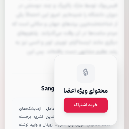
فیس‌بوک توسط مارک زاکربرگ و چند دوستش در
دوران دانشگاه را شنیده‌ایم. امروز این احتمالاً یکی
از شناخته‌شده‌ترین برندهای جهان و مکانی است که
مردم ساعت‌ها در آن وقت می‌گذرانند. پلتفرم‌های
دیگری مانند اینستاگرام، توییتر، اوبر و اتسی نیز به
رشد عظیم مشابهی دست یافته‌اند. پس این
شرکت‌ها چگونه توانسته‌اند اینقدر سریع
مقیاس‌پذیر شوند و اینقدر بزرگ شوند؟ پاسخ در
🔒
نحوه کارکرد این پلتفرم‌ها،…
درباره Sangeet Paul Choudary
محتوای ویژه اعضا
خرید اشتراک
سانگیت پاول چوداری مدیرعامل آزمایشگاه‌های
استراتژی پلتفرم است. او برای چندین نشریه برجسته
مانند تک‌کرانچ، فوربز، وال استریت ژورنال و وایرد نوشته