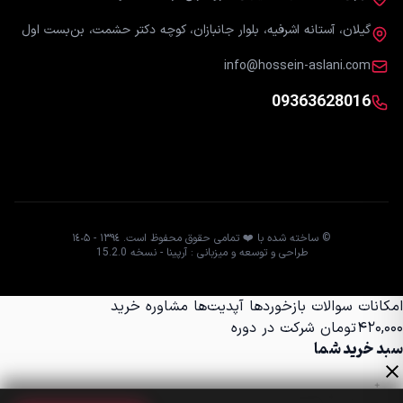
گیلان، آستانه اشرفیه، بلوار جانبازان، کوچه دکتر حشمت، بن‌بست اول
info@hossein-aslani.com
09363628016
© ساخته شده با ❤️ تمامی حقوق محفوظ است. ١٣٩٤ - ١٤٠۵
طراحی و توسعه و میزبانی : آرپینا - نسخه 15.2.0
امکانات
سوالات
بازخوردها
آپدیت‌ها
مشاوره خرید
۴۲۰,۰۰۰
تومان
شرکت در دوره
سبد خرید شما