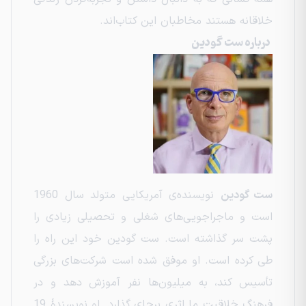
خلاقانه هستند مخاطبان این کتاب‌اند.
درباره ست گودین
ست گودین
نویسنده‌ی آمریکایی متولد سال 1960
است و ماجراجویی‌های شغلی و تحصیلی زیادی را
پشت سر گذاشته است. ست گودین خود این راه را
طی کرده است. او موفق شده است شرکت‌های بزرگی
تأسیس کند، به میلیون‌ها نفر آموزش دهد و در
فرهنگ خلاقیت ما اثری برجای گذارد. او نویسندهٔ 19