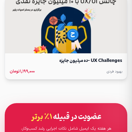
UX Challenges -ده میلیون جایزه
۱,۱۹۹,۰۰۰
تومان
بهبود فردی
عضویت در قبیله
۱٪ برتر
هر هفته یک ایمیل شامل نکات اجرایی رشد کسب‌وکار،