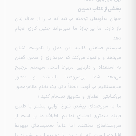
بخشی از کتاب تمرین
جهان به‌گونه‌ای توطئه می‌کند که ما را از حرف زدن
باز دارد، اما بی‌اجازهٔ ما نمی‌تواند چنین کاری انجام
دهد.
سیستم صنعتیِ غالب، این عمل را نادرست نشان
می‌دهد و وانمود می‌کند که خودداری از سخن گفتن
به استعداد و دلربایی مربوط است. سیستم ترجیح
می‌دهد شما بی‌سروصدا بایستید و به‌طور
غیرمستقیم می‌گوید: «لطفاً برای یک نظام مقام-محورِ
بی‌کفایتی، انطباق و تشویق ثبت‌نام کنید.»
ما به سروصدای بیشتر، تنوع آواییِ بیشتر یا طنین
فریاد بلندتری احتیاج نداریم. اطراف ما پر است از
سروصداهای مختلف، اما غالباً صحبت‌های بیهودهٔ
افرادی است که از دید ساده پنهان می‌شوند یا