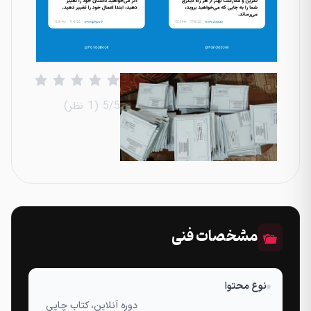
‫5/5
‫(1 نظر)
مشخصات فنی
نوع محتوا
دوره آنلاین، کتاب چاپی